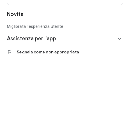
Novità
Migliorata l'esperienza utente
Assistenza per l'app
expand_more
flag
Segnala come non appropriata