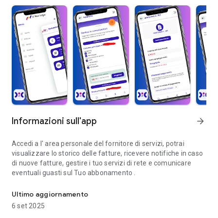
Informazioni sull'app
arrow_forward
Accedi a l' area personale del fornitore di servizi, potrai
visualizzare lo storico delle fatture, ricevere notifiche in caso
di nuove fatture, gestire i tuo servizi di rete e comunicare
eventuali guasti sul Tuo abbonamento .
Scarica l'APP per gestire l'Account del tuo fornitore di servizi di re
Ultimo aggiornamento
6 set 2025