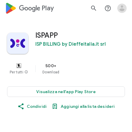
google_logo Play
search
help_outline
ISPAPP
ISP BILLING by Dieffeitalia.it srl
500+
Per tutti
info
Download
Visualizza nell'app Play Store
Condividi
Aggiungi alla lista desideri